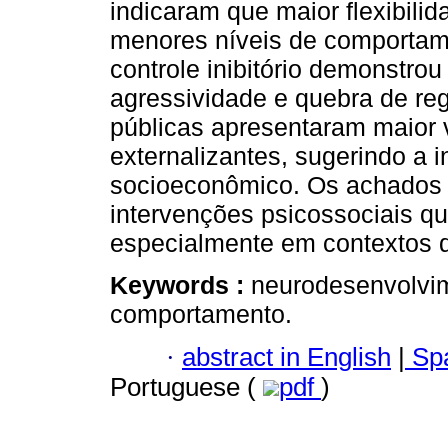
indicaram que maior flexibilid
menores níveis de comportame
controle inibitório demonstro
agressividade e quebra de re
públicas apresentaram maior 
externalizantes, sugerindo a i
socioeconômico. Os achados
intervenções psicossociais qu
especialmente em contextos d
Keywords :
neurodesenvolvim
comportamento.
·
abstract in English
|
Spa
Portuguese (
pdf
)