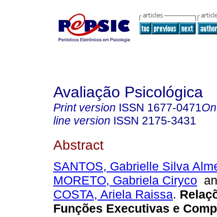
Avaliação Psicológica
Print version
ISSN
1677-0471
On
line version
ISSN
2175-3431
Abstract
SANTOS, Gabrielle Silva Alm
MORETO, Gabriela Ciryco
a
COSTA, Ariela Raissa
.
Relaçõ
Funções Executivas e Comp