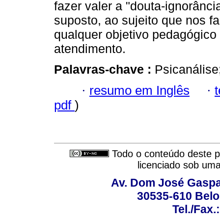
fazer valer a "douta-ignorânc
suposto, ao sujeito que nos f
qualquer objetivo pedagógico
atendimento.
Palavras-chave :
Psicanálise
·
resumo em Inglês
·
pdf
)
Todo o conteúdo deste pe
licenciado sob um
Av. Dom José Gaspar
30535-610 Belo 
Tel./Fax.