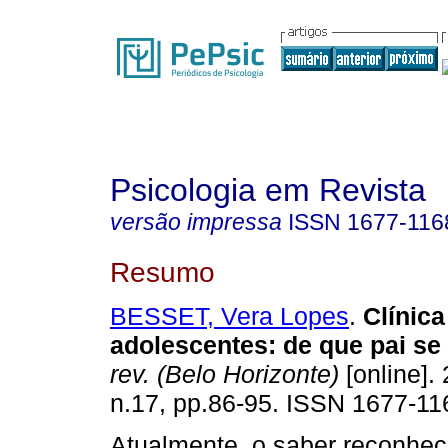
Psicologia em Revista
versão impressa
ISSN
1677-116
Resumo
BESSET, Vera Lopes
.
Clínic
adolescentes
:
de que pai se 
rev. (Belo Horizonte)
[online]. 
n.17, pp.86-95. ISSN 1677-11
Atualmente, o saber reconhec