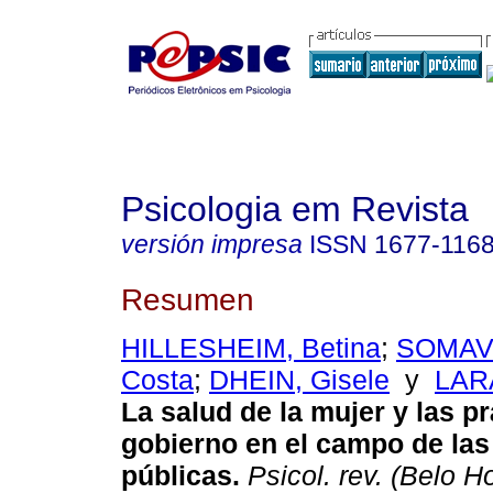
Psicologia em Revista
versión impresa
ISSN
1677-116
Resumen
HILLESHEIM, Betina
;
SOMAVI
Costa
;
DHEIN, Gisele
y
LARA
La salud de la mujer y las p
gobierno en el campo de las 
públicas
.
Psicol. rev. (Belo H