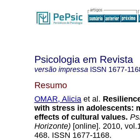
Psicologia em Revista
versão impressa
ISSN
1677-116
Resumo
OMAR, Alicia
et al.
Resilienc
with stress in adolescents
:
m
effects of cultural values
.
Psi
Horizonte)
[online]. 2010, vol.
468. ISSN 1677-1168.