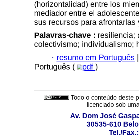
(horizontalidad) entre los mie
mediador entre el adolescent
sus recursos para afrontarlas y
Palavras-chave :
resiliencia;
colectivismo; individualismo; 
·
resumo em Português
|
Português (
pdf
)
Todo o conteúdo deste pe
licenciado sob um
Av. Dom José Gaspar
30535-610 Belo 
Tel./Fax.