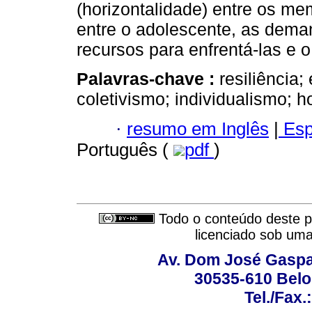
(horizontalidade) entre os me
entre o adolescente, as dem
recursos para enfrentá-las e 
Palavras-chave :
resiliência
coletivismo; individualismo; h
·
resumo em Inglês
|
Esp
Português (
pdf
)
Todo o conteúdo deste pe
licenciado sob um
Av. Dom José Gaspar
30535-610 Belo 
Tel./Fax.