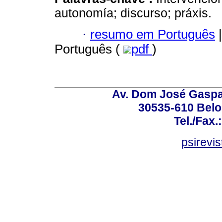
autonomía; discurso; práxis.
·
resumo em Português
|
Português (
pdf
)
Av. Dom José Gaspar
30535-610 Belo 
Tel./Fax.
psirevi