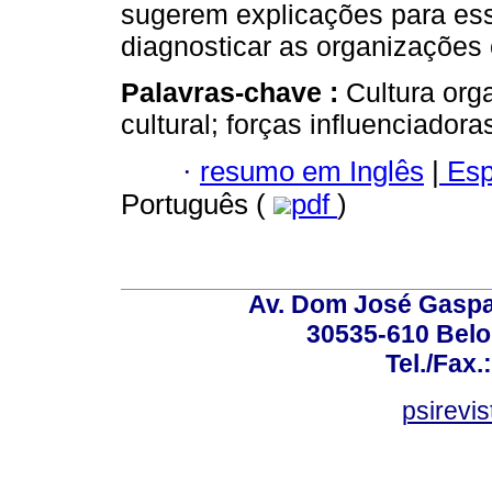
sugerem explicações para ess
diagnosticar as organizações
Palavras-chave :
Cultura org
cultural; forças influenciador
·
resumo em Inglês
|
Esp
Português (
pdf
)
Av. Dom José Gaspar
30535-610 Belo 
Tel./Fax.
psirevi