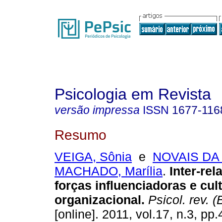
Psicologia em Revista
versão impressa
ISSN
1677-116
Resumo
VEIGA, Sônia
e
NOVAIS DA
MACHADO, Marília
.
Inter-rel
forças influenciadoras e cul
organizacional
.
Psicol. rev. (
[online]. 2011, vol.17, n.3, p