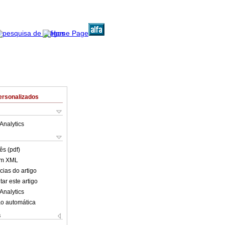
ersonalizados
Analytics
ês (pdf)
em XML
cias do artigo
ar este artigo
Analytics
o automática
s