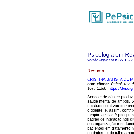
Psicologia em Rev
versão impressa
ISSN
1677
Resumo
CRISTINA BATISTA DE M
com câncer
.
Psicol. rev. (
1677-1168.
https://doi.o
Adoecer de câncer produz 
saúde mental de ambos. Sa
o estudo objetivou compre
o doente, e, assim, contri
terapia familiar. A pesquisa
padrão de interação nos gr
sua organização e no func
pacientes em tratamento n
de dados foi de julho a ag