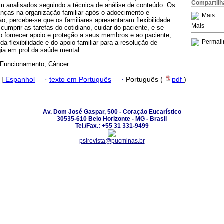
Compartilh
am analisados seguindo a técnica de análise de conteúdo. Os
nças na organização familiar após o adoecimento e
Mais
, percebe-se que os familiares apresentaram flexibilidade
Mais
cumprir as tarefas do cotidiano, cuidar do paciente, e se
 fornecer apoio e proteção a seus membros e ao paciente,
Permali
a flexibilidade e do apoio familiar para a resolução de
ia em prol da saúde mental
 Funcionamento; Câncer.
|
Espanhol
·
texto em Português
·
Português (
pdf
)
Av. Dom José Gaspar, 500 - Coração Eucarístico
30535-610 Belo Horizonte - MG - Brasil
Tel./Fax.: +55 31 331-9499
psirevista@pucminas.br