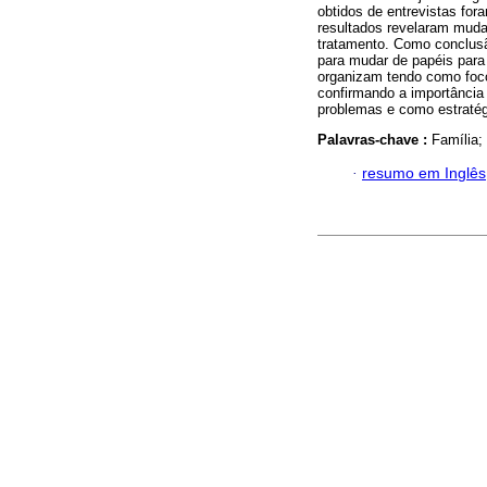
obtidos de entrevistas for
resultados revelaram muda
tratamento. Como conclusão
para mudar de papéis para 
organizam tendo como foco
confirmando a importância d
problemas e como estratég
Palavras-chave :
Família;
·
resumo em Inglês