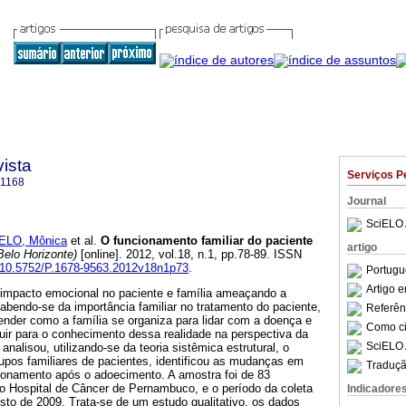
ista
Serviços P
-1168
Journal
SciELO 
ELO, Mônica
et al.
O funcionamento familiar do paciente
artigo
Belo Horizonte)
[online]. 2012, vol.18, n.1, pp.78-89. ISSN
rg/10.5752/P.1678-9563.2012v18n1p73
.
Portugu
Artigo 
impacto emocional no paciente e família ameaçando a
bendo-se da importância familiar no tratamento do paciente,
Referên
ender como a família se organiza para lidar com a doença e
Como cit
buir para o conhecimento dessa realidade na perspectiva da
SciELO 
 analisou, utilizando-se da teoria sistêmica estrutural, o
upos familiares de pacientes, identificou as mudanças em
Traduçã
ionamento após o adoecimento. A amostra foi de 83
o Hospital de Câncer de Pernambuco, e o período da coleta
Indicadore
osto de 2009. Trata-se de um estudo qualitativo, os dados