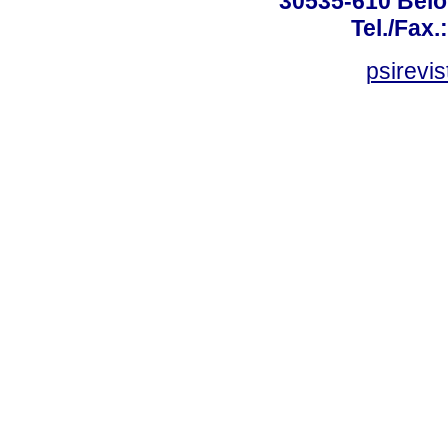
30535-610 Belo 
Tel./Fax.
psirevi