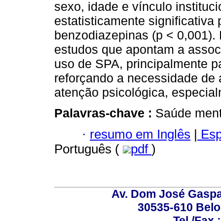
sexo, idade e vínculo institu
estatisticamente significativa
benzodiazepinas (p < 0,001).
estudos que apontam a associ
uso de SPA, principalmente p
reforçando a necessidade de a
atenção psicológica, especia
Palavras-chave :
Saúde menta
·
resumo em Inglês
|
Esp
Português (
pdf
)
Av. Dom José Gaspar
30535-610 Belo 
Tel./Fax.