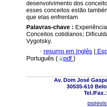
desenvolvimento dos conceito
esses conceitos estão também
que elas enfrentam
Palavras-chave :
Experiênci
Conceitos cotidianos; Dificul
Vygotsky.
·
resumo em Inglês
|
Esp
Português (
pdf
)
Av. Dom José Gaspar
30535-610 Belo 
Tel./Fax.
psirevi