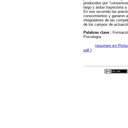
producidos por "consensos"
largo y arduo trayectoria a 
En ese recorrido las práct
conocimientos y ganaron a
integradores de las compet
de los campos de actuació
Palabras clave :
Formación
Psicología.
·
resumen en Port
pdf
)