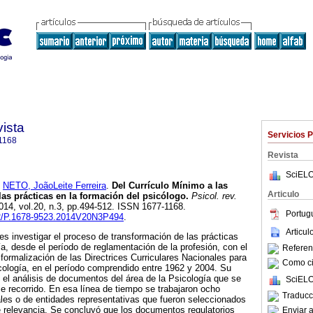
ista
Servicios 
1168
Revista
SciELO
y
NETO, JoãoLeite Ferreira
.
Del Currículo Mínimo a las
Articulo
las prácticas en la formación del psicólogo
.
Psicol. rev.
2014, vol.20, n.3, pp.494-512. ISSN 1677-1168.
Portug
752/P.1678-9523.2014V20N3P494
.
Articu
 es investigar el proceso de transformación de las prácticas
ía, desde el período de reglamentación de la profesión, con el
Referenc
 formalización de las Directrices Curriculares Nacionales para
Como cit
cología, en el período comprendido entre 1962 y 2004. Su
 el análisis de documentos del área de la Psicología que se
SciELO
e recorrido. En esa línea de tiempo se trabajaron ocho
Traducc
s o de entidades representativas que fueron seleccionados
 de relevancia. Se concluyó que los documentos regulatorios
Enviar a