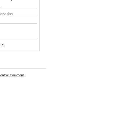
s
cionados
nk
Creative Commons