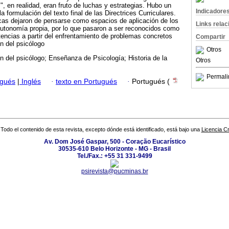
, en realidad, eran fruto de luchas y estrategias. Hubo un
Indicadore
la formulación del texto final de las Directrices Curriculares.
icas dejaron de pensarse como espacios de aplicación de los
Links rela
utonomía propia, por lo que pasaron a ser reconocidos como
encias a partir del enfrentamiento de problemas concretos
Compartir
n del psicólogo
Otros
 del psicólogo; Enseñanza de Psicología; Historia de la
Otros
Permali
ugués
|
Inglés
·
texto en Portugués
·
Portugués (
Todo el contenido de esta revista, excepto dónde está identificado, está bajo una
Licencia 
Av. Dom José Gaspar, 500 - Coração Eucarístico
30535-610 Belo Horizonte - MG - Brasil
Tel./Fax.: +55 31 331-9499
psirevista@pucminas.br