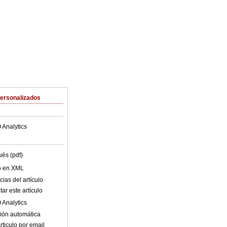
Personalizados
 Analytics
ués (pdf)
lo en XML
ias del artículo
ar este artículo
 Analytics
ión automática
rticulo por email