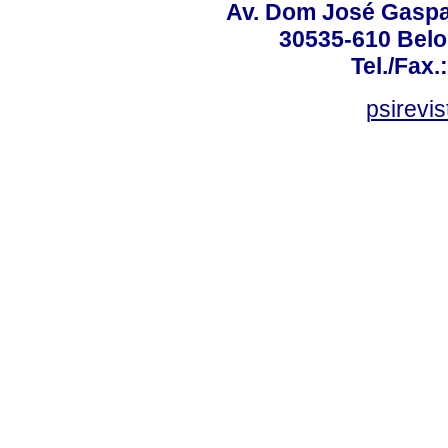
Av. Dom José Gaspar
30535-610 Belo 
Tel./Fax.
psirevi