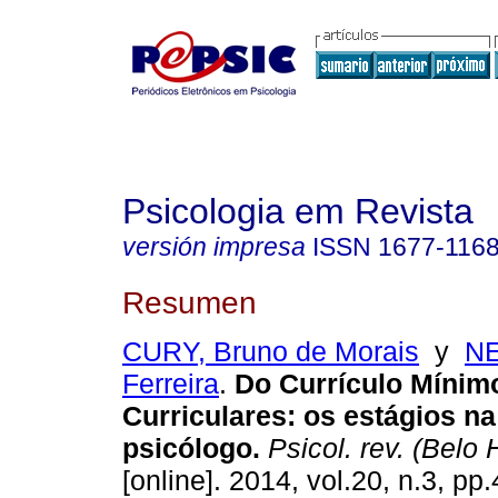
Psicologia em Revista
versión impresa
ISSN
1677-116
Resumen
CURY, Bruno de Morais
y
NE
Ferreira
.
Do Currículo Mínimo
Curriculares
:
os estágios n
psicólogo
.
Psicol. rev. (Belo 
[online]. 2014, vol.20, n.3, p