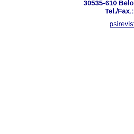
30535-610 Belo 
Tel./Fax.
psirevi