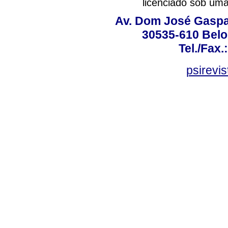
licenciado sob um
Av. Dom José Gaspar
30535-610 Belo 
Tel./Fax.
psirevi