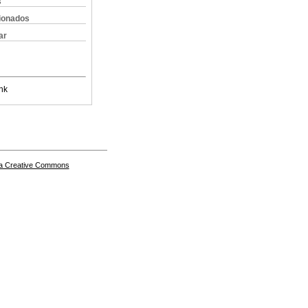
s
cionados
ar
nk
a Creative Commons