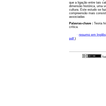
que a ligação entre tais c
dimensão histórica, uma ve
cultura. Este estudo se fa
compreensão mais consisten
associadas
Palavras-chave :
Teoria hi
crítica.
·
resumo em Inglês
pdf
)
Tod