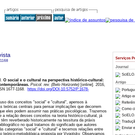
ista
Serviços P
-1168
Journal
SciELO 
l.
O social e o cultural na perspectiva histórico-cultural
:
Artigo
contemporâneas
.
Psicol. rev. (Belo Horizonte)
[online]. 2016,
ISSN 1677-1168.
https://doi.org/DOI-10.5752/P.1678-
Portugu
Artigo 
 uso dos conceitos "social" e "cultural", apensos à
Referên
s teóricas centrais para pensar implicações que decorrem
Como cit
 que eles podem assumir nas práticas psicológicas. Trazemos
SciELO 
a relação desses conceitos na teoria histórico-cultural, já
têm reverberado historicamente na tessitura da práxis
Traduçã
ibliográfico no qual tratamos do significado que autores
Enviar e
 categorias "social" e "cultural" e tecemos relações entre
ão teórico-metodológica proposta por Vygotsky. Observamos