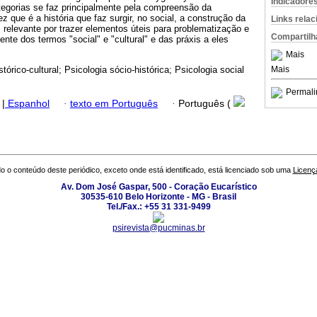
Indicadore
ategorias se faz principalmente pela compreensão da
z que é a história que faz surgir, no social, a construção da
Links rela
z relevante por trazer elementos úteis para problematização e
Compartilh
te dos termos "social" e "cultural" e das práxis a eles
Mais
Mais
stórico-cultural; Psicologia sócio-histórica; Psicologia social
Permali
|
Espanhol
·
texto em Português
·
Português (
o o conteúdo deste periódico, exceto onde está identificado, está licenciado sob uma
Licenç
Av. Dom José Gaspar, 500 - Coração Eucarístico
30535-610 Belo Horizonte - MG - Brasil
Tel./Fax.: +55 31 331-9499
psirevista@pucminas.br