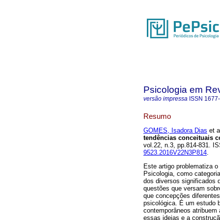
Psicologia em Rev
versão impressa
ISSN
1677
Resumo
GOMES, Isadora Dias
et a
tendências conceituais 
vol.22, n.3, pp.814-831. 
9523.2016V22N3P814
.
Este artigo problematiza o
Psicologia, como categoria
dos diversos significados
questões que versam sobre 
que concepções diferentes 
psicológica. É um estudo b
contemporâneos atribuem às
essas ideias e a construç