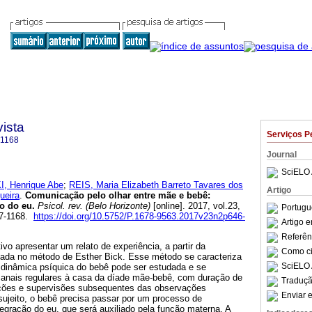
ista
Serviços P
-1168
Journal
SciELO 
, Henrique Abe
;
REIS, Maria Elizabeth Barreto Tavares dos
Artigo
ueira
.
Comunicação pelo olhar entre mãe e bebê
:
ão do eu
.
Psicol. rev. (Belo Horizonte)
[online]. 2017, vol.23,
Portugu
77-1168.
https://doi.org/10.5752/P.1678-9563.2017v23n2p646-
Artigo 
Referên
ivo apresentar um relato de experiência, a partir da
Como cit
ada no método de Esther Bick. Esse método se caracteriza
SciELO 
dinâmica psíquica do bebê pode ser estudada e se
emanais regulares à casa da díade mãe-bebê, com duração de
Traduçã
ções e supervisões subsequentes das observações
Enviar e
 sujeito, o bebê precisa passar por um processo de
ntegração do eu, que será auxiliado pela função materna. A