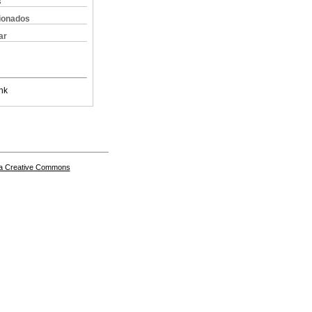
s
cionados
ar
nk
a Creative Commons