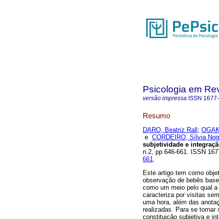
Psicologia em Rev
versão impressa
ISSN
1677
Resumo
DARO, Beatriz Rall
;
OGAKI
e
CORDEIRO, Sílvia Nog
subjetividade e integraç
n.2, pp.646-661. ISSN 16
661
.
Este artigo tem como objet
observação de bebês base
como um meio pelo qual a 
caracteriza por visitas s
uma hora, além das anota
realizadas. Para se tornar
constituição subjetiva e i