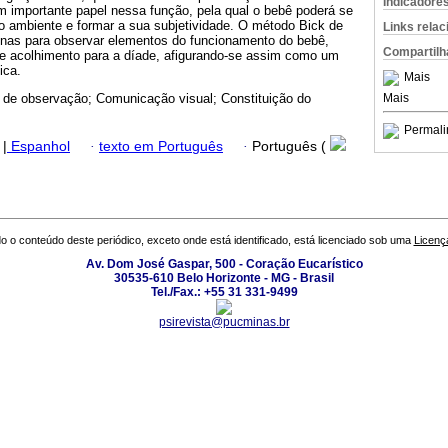
Indicadore
m importante papel nessa função, pela qual o bebê poderá se
do ambiente e formar a sua subjetividade. O método Bick de
Links rela
nas para observar elementos do funcionamento do bebê,
Compartilh
acolhimento para a díade, afigurando-se assim como um
ica.
Mais
Mais
de observação; Comunicação visual; Constituição do
Permali
|
Espanhol
·
texto em Português
·
Português (
o o conteúdo deste periódico, exceto onde está identificado, está licenciado sob uma
Licenç
Av. Dom José Gaspar, 500 - Coração Eucarístico
30535-610 Belo Horizonte - MG - Brasil
Tel./Fax.: +55 31 331-9499
psirevista@pucminas.br