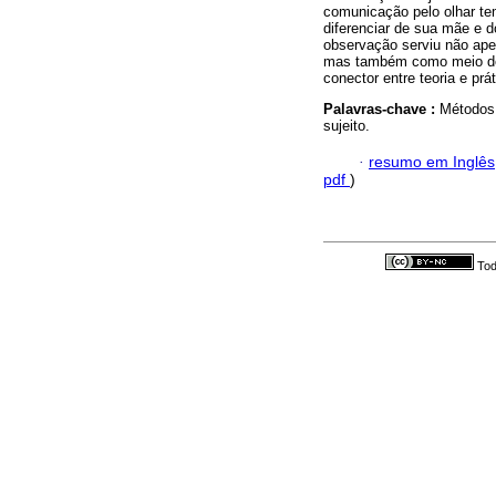
comunicação pelo olhar te
diferenciar de sua mãe e 
observação serviu não ape
mas também como meio de 
conector entre teoria e prát
Palavras-chave :
Métodos 
sujeito.
·
resumo em Inglês
pdf
)
Tod