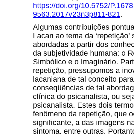
https://doi.org/10.5752/P.1678
9563.2017v23n3p811-821
.
Algumas contribuições pontu
Lacan ao tema da ‘repetição’ 
abordadas a partir dos conhec
da subjetividade humana: o R
Simbólico e o Imaginário. Par
repetição, pressupomos a ino
lacaniana de tal conceito para
conseqüências de tal abordage
clínica do psicanalista, ou se
psicanalista. Estes dois term
fenômeno da repetição, que o
significante, a das imagens na
sintoma, entre outras. Portant