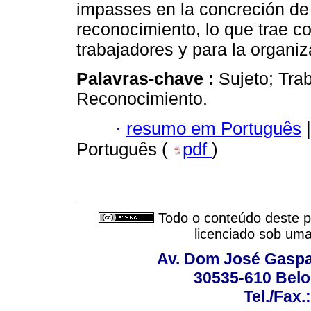
impasses en la concreción de 
reconocimiento, lo que trae c
trabajadores y para la organiz
Palavras-chave :
Sujeto; Tra
Reconocimiento.
·
resumo em Português
|
Português (
pdf
)
Todo o conteúdo deste pe
licenciado sob um
Av. Dom José Gaspar
30535-610 Belo 
Tel./Fax.