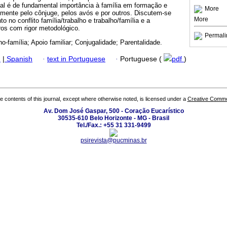
cial é de fundamental importância à família em formação e
More
lmente pelo cônjuge, pelos avós e por outros. Discutem-se
More
o no conflito família/trabalho e trabalho/família e a
ros com rigor metodológico.
Permali
lho-família; Apoio familiar; Conjugalidade; Parentalidade.
h
|
Spanish
·
text in Portuguese
·
Portuguese (
pdf
)
the contents of this journal, except where otherwise noted, is licensed under a
Creative Common
Av. Dom José Gaspar, 500 - Coração Eucarístico
30535-610 Belo Horizonte - MG - Brasil
Tel./Fax.: +55 31 331-9499
psirevista@pucminas.br