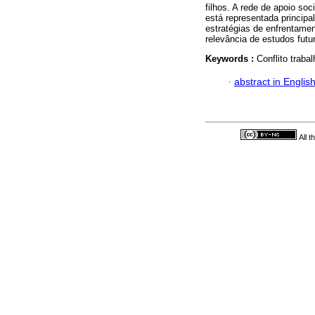
filhos. A rede de apoio so
está representada principa
estratégias de enfrentament
relevância de estudos futu
Keywords :
Conflito traba
·
abstract in Englis
All 