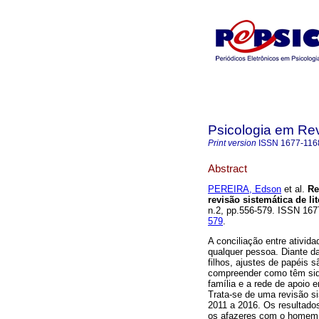
Psicologia em Rev
Print version
ISSN
1677-116
Abstract
PEREIRA, Edson
et al.
Re
revisão sistemática de lit
n.2, pp.556-579. ISSN 16
579
.
A conciliação entre ativida
qualquer pessoa. Diante d
filhos, ajustes de papéis 
compreender como têm sido d
família e a rede de apoio
Trata-se de uma revisão si
2011 a 2016. Os resultado
os afazeres com o homem 