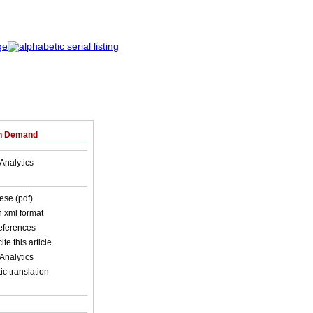
on Demand
Analytics
ese (pdf)
in xml format
references
ite this article
Analytics
c translation