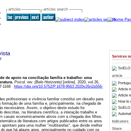
ista
Services 
8
SciELO 
article
de de apoio na conciliação família e trabalho
:
uma
eratura
.
Psicol. rev. (Belo Horizonte)
[online]. 2020, vol.26,
Portugu
77-1168.
https://doi.org/10.5752/P.1678-9563.2020v26n2p556-
Article 
Article 
des profissionais e vivência familiar constitui um desafio para
How to c
a formação de uma família e, principalmente, na chegada de
SciELO 
são necessários. Assim, o objetivo deste estudo foi
escritas, na literatura científica, a interação trabalho e
Automati
 em casais economicamente ativos com a chegada dos filhos.
stemática de literatura com artigos publicados entre os anos
Indicators
s apontam para uma mulher "multitarefas", que divide melhor
Share
do que há alguns anos, principalmente no cuidado com os