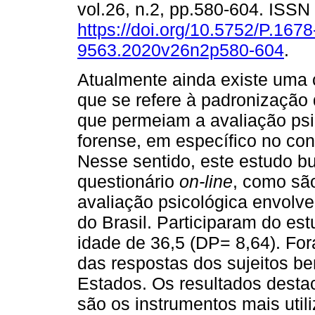
vol.26, n.2, pp.580-604. ISS
https://doi.org/10.5752/P.1678
9563.2020v26n2p580-604
.
Atualmente ainda existe uma 
que se refere à padronização 
que permeiam a avaliação psi
forense, em específico no con
Nesse sentido, este estudo bu
questionário
on-line
, como sã
avaliação psicológica envolv
do Brasil. Participaram do es
idade de 36,5 (DP= 8,64). For
das respostas dos sujeitos 
Estados. Os resultados dest
são os instrumentos mais util