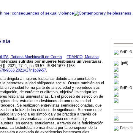
ista
SciELO 
UZA, Tatiana Machiavelli do Carmo
FRANCO, Mariana
violencias sufridas por mujeres lesbianas universitarias
.
(pdf)
e)
[]. 2021, 27, 1, pp.39-57. ISSN 1677-1168.
.1678-9563.2021v27n1p39-57
.
cia dirigida a mujeres lesbianas debido a su orientación
 la heterosexualidad obligatoria social. Ocurre también en el
a universidad forma parte de la sociedad y reproduce sus
SciELO 
stigación, de carácter cualitativo, objetivó investigar las
jeres lesbianas universitarias. En el proceso de selección de
legidas diez estudiantes lesbianas de una universidad
 terceros. Se realizaron entrevistas semidireccionadas, que
izadas a la luz de los núcleos de significado. Se hace notar
émico la violencia es simbólica y se practica a través de
as fiestas universitarias la violencia es explicita y
autores, en general estudiantes, a través de la fetichización
iana. La lesbofobia se manifiesta por la percepción de la
Permali
 pasajera o derivada de experiencias heterosexuales