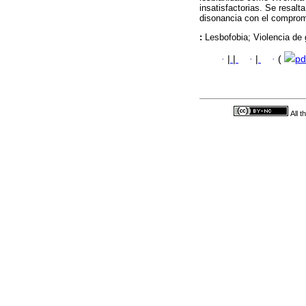
insatisfactorias. Se resalt
disonancia con el compromi
:
Lesbofobia; Violencia de 
·
|
|
·
|
·
(
pd
All 