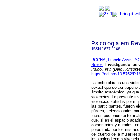
Psicologia em Rev
ISSN
1677-1168
ROCHA, Izabela Assis
;
SO
Neves
.
Investigando las 
Psicol. rev. (Belo Horizont
https://doi.org/10.5752/P
La lesbofobia es una violen
sexual que se contrapone a
ámbito académico, ya que l
violencias. La presente inve
violencias sufridas por mu
las participantes, fueron e
pública, seleccionadas por
fueron posteriormente anal
que, si en el espacio acad
comentarios y miradas, en l
perpetrada por los mismos 
del cuerpo de la mujer lesb
lesbianidad como vivencia