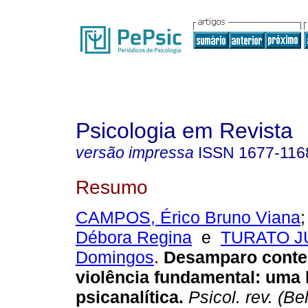
Psicologia em Revista
versão impressa
ISSN
1677-116
Resumo
CAMPOS, Érico Bruno Viana
Débora Regina
e
TURATO JU
Domingos
.
Desamparo conte
violência fundamental
:
uma l
psicanalítica
.
Psicol. rev. (Be