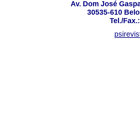
Av. Dom José Gaspar
30535-610 Belo 
Tel./Fax.
psirevi