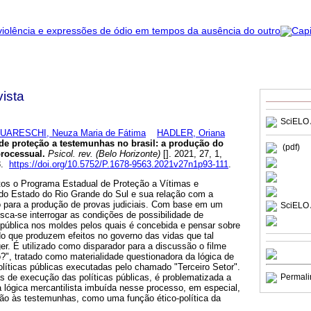
ista
SciELO 
UARESCHI, Neuza Maria de Fátima
HADLER, Oriana
e proteção a testemunhas no brasil
:
a produção do
(pdf)
rocessual
.
Psicol. rev. (Belo Horizonte)
[]. 2021, 27, 1,
8.
https://doi.org/10.5752/P.1678-9563.2021v27n1p93-111
.
tos o Programa Estadual de Proteção a Vítimas e
 Estado do Rio Grande do Sul e sua relação com a
 para a produção de provas judiciais. Com base em um
SciELO 
usca-se interrogar as condições de possibilidade de
 pública nos moldes pelos quais é concebida e pensar sobre
do que produzem efeitos no governo das vidas que tal
er. É utilizado como disparador para a discussão o filme
o?", tratado como materialidade questionadora da lógica de
líticas públicas executadas pelo chamado "Terceiro Setor".
 de execução das políticas públicas, é problematizada a
Permali
 lógica mercantilista imbuída nesse processo, em especial,
ão às testemunhas, como uma função ético-política da