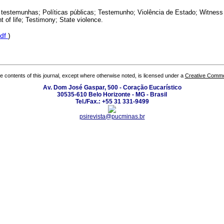
testemunhas; Políticas públicas; Testemunho; Violência de Estado; Witness 
 of life; Testimony; State violence.
df
)
the contents of this journal, except where otherwise noted, is licensed under a
Creative Common
Av. Dom José Gaspar, 500 - Coração Eucarístico
30535-610 Belo Horizonte - MG - Brasil
Tel./Fax.: +55 31 331-9499
psirevista@pucminas.br