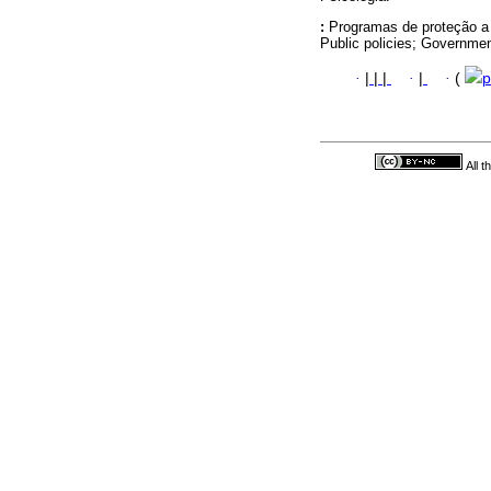
:
Programas de proteção a 
Public policies; Government
·
|
|
|
·
|
·
(
p
All 