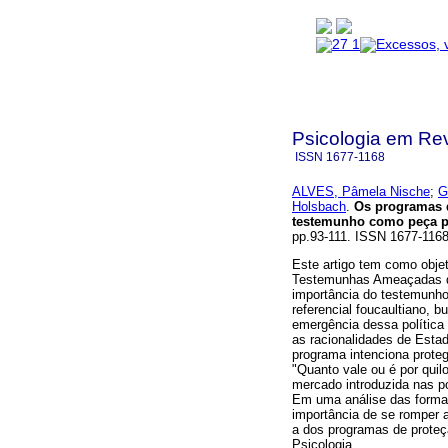
Psicologia em Rev
ISSN
1677-1168
ALVES, Pâmela Nische
;
G
Holsbach
.
Os programas d
testemunho como peça p
pp.93-111. ISSN 1677-116
Este artigo tem como obje
Testemunhas Ameaçadas do
importância do testemunho
referencial foucaultiano, b
emergência dessa política
as racionalidades de Esta
programa intenciona proteg
"Quanto vale ou é por quil
mercado introduzida nas po
Em uma análise das formas
importância de se romper a
a dos programas de proteç
Psicologia.