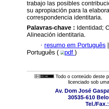
trabajo las posibles contribuc
su apropiación para la elabor
correspondencia identitaria.
Palavras-chave :
Identidad; 
Alineación identitaria.
·
resumo em Português
|
Português (
pdf
)
Todo o conteúdo deste pe
licenciado sob um
Av. Dom José Gaspar
30535-610 Belo 
Tel./Fax.