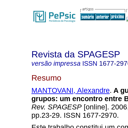
Revista da SPAGESP
versão impressa
ISSN
1677-297
Resumo
MANTOVANI, Alexandre
.
A gu
grupos
:
um encontro entre 
Rev. SPAGESP
[online]. 2006,
pp.23-29. ISSN 1677-2970.
Este trabalho constitui um co