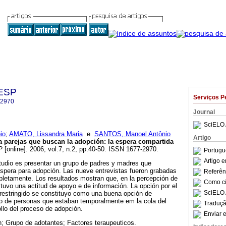
GESP
Serviços P
-2970
Journal
SciELO 
io
;
AMATO, Lissandra Maria
e
SANTOS, Manoel Antônio
Artigo
 parejas que buscan la adopción
:
la espera compartida
P
[online]. 2006, vol.7, n.2, pp.40-50. ISSN 1677-2970.
Portugu
Artigo 
studio es presentar un grupo de padres y madres que
espera para adopción. Las nueve entrevistas fueron grabadas
Referên
pletamente. Los resultados mostran que, en la percepción de
Como cit
 tuvo una actitud de apoyo e de información. La opción por el
SciELO 
 restringido se constituyo como una buena opción de
do de personas que estaban temporalmente em la cola del
Traduçã
llo del proceso de adopción.
Enviar e
; Grupo de adotantes; Factores teraupeuticos.