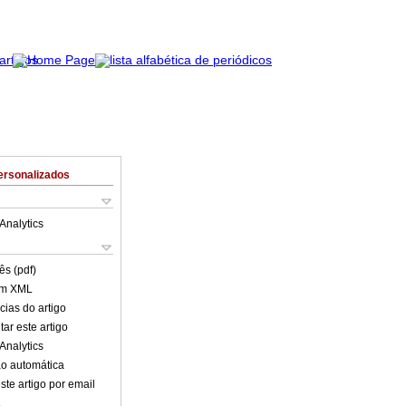
ersonalizados
Analytics
ês (pdf)
em XML
cias do artigo
ar este artigo
Analytics
o automática
ste artigo por email