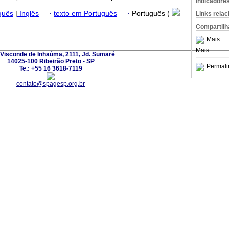
Indicadore
guês
|
Inglês
·
texto em Português
·
Português (
Links rela
Compartilh
Mais
Mais
Visconde de Inhaúma, 2111, Jd. Sumaré
14025-100 Ribeirão Preto - SP
Permali
Te.: +55 16 3618-7119
contato@spagesp.org.br