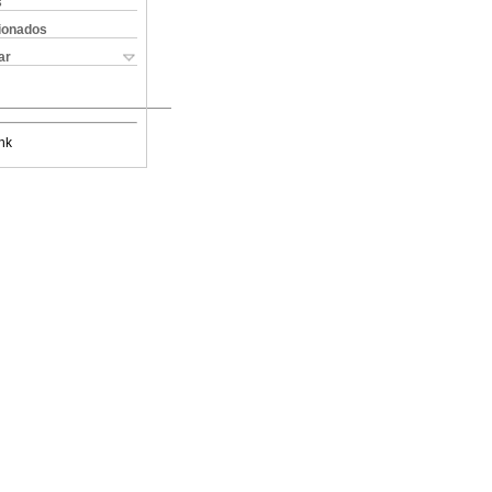
s
cionados
ar
nk