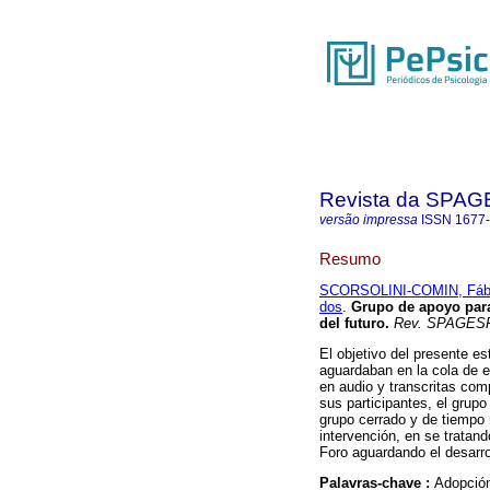
Revista da SPA
versão impressa
ISSN
1677
Resumo
SCORSOLINI-COMIN, Fáb
dos
.
Grupo de apoyo para
del futuro
.
Rev. SPAGES
El objetivo del presente e
aguardaban en la cola de 
en audio y transcritas com
sus participantes, el grupo
grupo cerrado y de tiempo
intervención, en se tratan
Foro aguardando el desarro
Palavras-chave :
Adopción