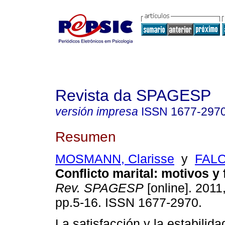
Revista da SPAGESP
versión impresa
ISSN
1677-297
Resumen
MOSMANN, Clarisse
y
FALC
Conflicto marital
:
motivos y 
Rev. SPAGESP
[online]. 2011,
pp.5-16. ISSN 1677-2970.
La satisfacción y la estabilida