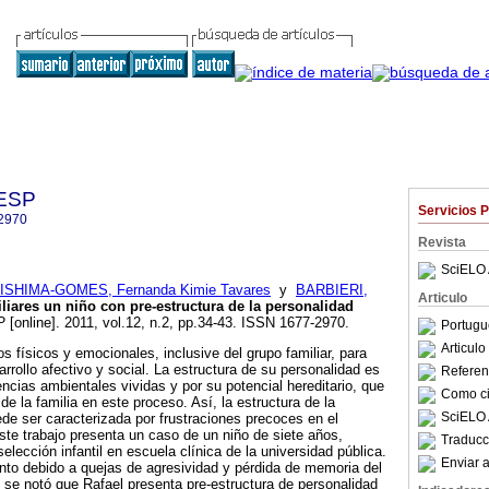
GESP
Servicios 
2970
Revista
SciELO 
ISHIMA-GOMES, Fernanda Kimie Tavares
y
BARBIERI,
Articulo
liares un niño con pre-estructura de la personalidad
P
[online]. 2011, vol.12, n.2, pp.34-43. ISSN 1677-2970.
Portugu
Articul
s físicos y emocionales, inclusive del grupo familiar, para
rollo afectivo y social. La estructura de su personalidad es
Referenc
encias ambientales vividas y por su potencial hereditario, que
Como cit
de la familia en este proceso. Así, la estructura de la
SciELO 
de ser caracterizada por frustraciones precoces en el
Este trabajo presenta un caso de un niño de siete años,
Traducc
elección infantil en escuela clínica de la universidad pública.
Enviar a
to debido a quejas de agresividad y pérdida de memoria del
o se notó que Rafael presenta pre-estructura de personalidad