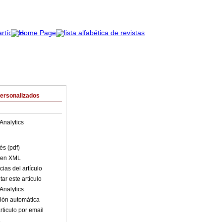
Personalizados
Analytics
és (pdf)
o en XML
ias del artículo
ar este artículo
Analytics
ión automática
rticulo por email