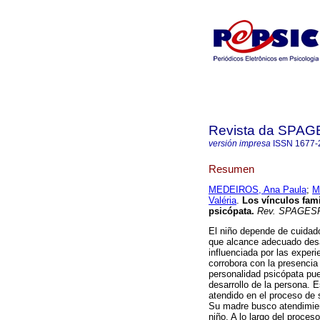
Revista da SPA
versión impresa
ISSN
1677-
Resumen
MEDEIROS, Ana Paula
;
M
Valéria
.
Los vínculos fami
psicópata
.
Rev. SPAGES
El niño depende de cuidado
que alcance adecuado desar
influenciada por las experi
corrobora con la presencia 
personalidad psicópata pue
desarrollo de la persona. 
atendido en el proceso de s
Su madre busco atendimien
niño. A lo largo del proces