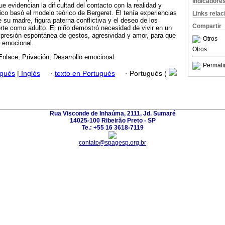
Indicadore
 evidencian la dificultad del contacto con la realidad y
ico basó el modelo teórico de Bergeret. Él tenía experiencias
Links rela
e su madre, figura paterna conflictiva y el deseo de los
Compartir
te como adulto. El niño demostró necesidad de vivir en un
expresión espontánea de gestos, agresividad y amor, para que
Otros
o emocional.
Otros
Enlace; Privación; Desarrollo emocional.
Permali
ugués
|
Inglés
·
texto en Portugués
·
Portugués (
Rua Visconde de Inhaúma, 2111, Jd. Sumaré
14025-100 Ribeirão Preto - SP
Te.: +55 16 3618-7119
contato@spagesp.org.br