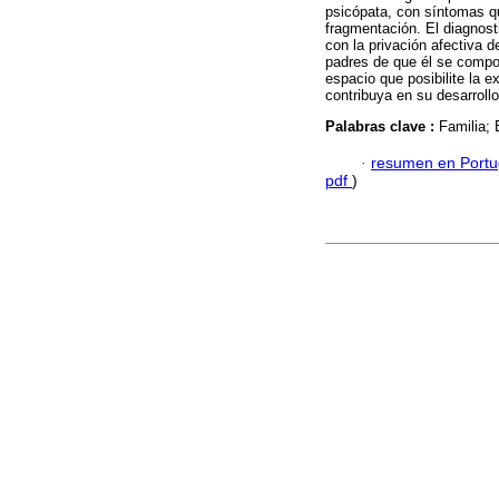
psicópata, con síntomas que
fragmentación. El diagnost
con la privación afectiva d
padres de que él se compor
espacio que posibilite la 
contribuya en su desarroll
Palabras clave :
Familia; 
·
resumen en Port
pdf
)