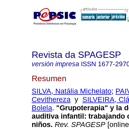
Revista da SPAGESP
versión impresa
ISSN
1677-297
Resumen
SILVA, Natália Michelato
;
PAI
Cevithereza
y
SILVEIRA, Clá
Bolela
.
"Grupoterapia" y la d
auditiva infantil
:
trabajando
niños
.
Rev. SPAGESP
[online