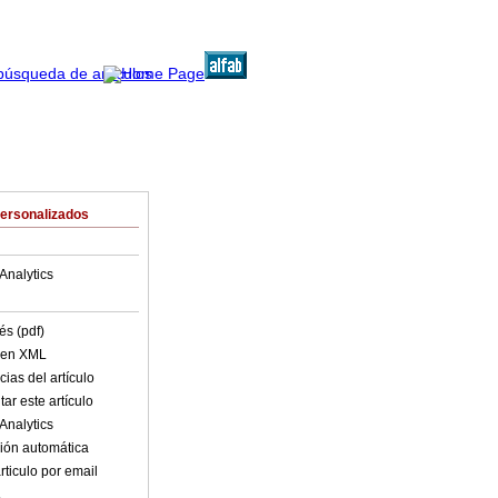
Personalizados
Analytics
és (pdf)
o en XML
ias del artículo
ar este artículo
Analytics
ión automática
rticulo por email