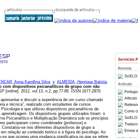
GESP
Servicios 
2970
Revista
SciELO 
NCAR, Anna Karollina Silva
y
ALMEIDA, Henrique Batista
.
Articulo
o com dispositivos psicanalíticos de grupo com não
SP
[online]. 2012, vol.13, n.2, pp.77-85. ISSN 1677-2970.
Portugu
Articul
 apresentar e discutir a experiência de um curso chamado
oria e técnica”, realizado com estudantes de cursos
Referenc
a Psicologia e que utilizou dispositivos psicanalíticos de
Como cit
 aprendizagem. Os dispositivos grupais utilizados foram: o
SciELO 
a Psicanalítico e Multiplicação Dramática sob os princípios
es participaram como coordenador (professor) e
Traducc
 Constatou-se nos diferentes dispositivos de grupo a
Enviar a
em relação ao conteúdo teórico e à figura do psicólogo. Ao
u-se que ocorreu uma mudança significativa no que se refere