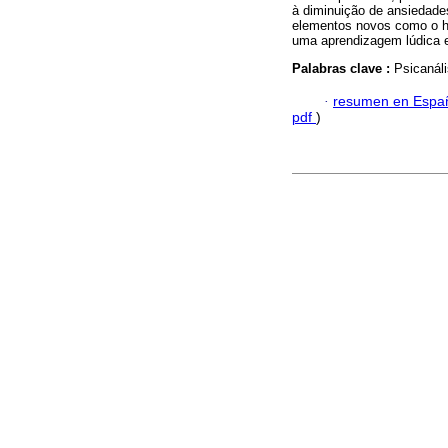
à diminuição de ansiedade
elementos novos como o hu
uma aprendizagem lúdica e 
Palabras clave :
Psicanál
·
resumen en Espa
pdf
)