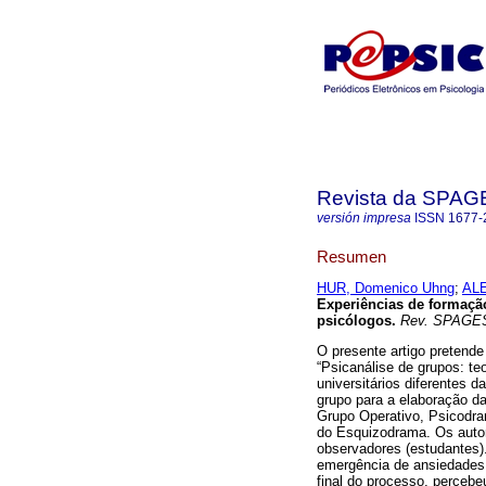
Revista da SPA
versión impresa
ISSN
1677-
Resumen
HUR, Domenico Uhng
;
ALE
Experiências de formaçã
psicólogos
.
Rev. SPAGE
O presente artigo pretende
“Psicanálise de grupos: te
universitários diferentes d
grupo para a elaboração da
Grupo Operativo, Psicodram
do Esquizodrama. Os autor
observadores (estudantes).
emergência de ansiedades 
final do processo, percebe