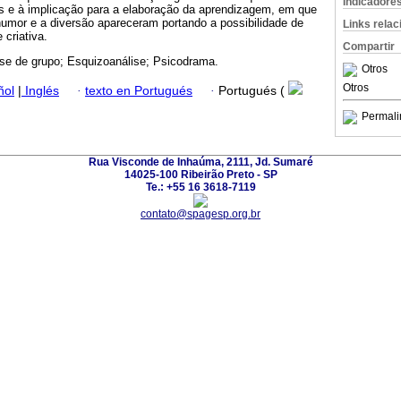
Indicadore
s e à implicação para a elaboração da aprendizagem, em que
mor e a diversão apareceram portando a possibilidade de
Links rela
criativa.
Compartir
ise de grupo; Esquizoanálise; Psicodrama.
Otros
Otros
ñol
|
Inglés
·
texto en Portugués
·
Portugués (
Permali
Rua Visconde de Inhaúma, 2111, Jd. Sumaré
14025-100 Ribeirão Preto - SP
Te.: +55 16 3618-7119
contato@spagesp.org.br