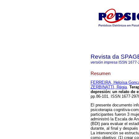
Revista da SPA
versión impresa
ISSN
1677-
Resumen
FERREIRA, Heloísa Gonç
ZERBINATTI, Régia
.
Tera
depresión
:
un relato de 
pp.86-101. ISSN 1677-297
El presente documento info
psicoterapia cognitiva-com
participantes fueron 3 muj
administró la Escala de A
(BDI) para evaluar el esta
durante, al final y después
La intervención se estruct
como objetivo: (1) crear c