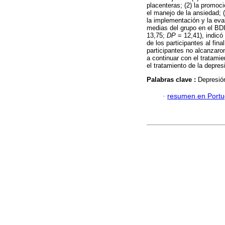
placenteras; (2) la promoc
el manejo de la ansiedad; 
la implementación y la eva
medias del grupo en el BDI
13,75;
DP
= 12,41), indicó
de los participantes al fina
participantes no alcanzaron
a continuar con el tratami
el tratamiento de la depres
Palabras clave :
Depresión
·
resumen en Port