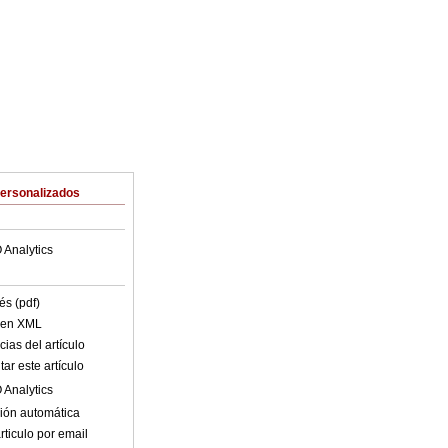
Personalizados
 Analytics
és (pdf)
o en XML
ias del artículo
ar este artículo
 Analytics
ión automática
rticulo por email