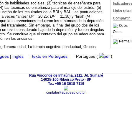
ión de habilidades sociales; (3) técnicas de enseñanza para
Indicadore
(4) las técnicas de enseñanza para el manejo del estrés; (5)
Links rela
luación de los resultados de la BDI y BAI. Las pontuaciones
 a veces “antes” (
M
= 20,25;
DP
= 11,38) y “final” (
M
=
Compartir
 que la intervenciones redujeron los síntomas de la depresión
l del tratamiento. Sin embargo, al final del grupo dos de los
Otros
 un nivel considerado bajo de la depresión, y fueron dirigidos
Otros
ento. Se concluye que el contexto del grupo es adecuado para
ión en los ancianos.
Permali
; Tercera edad; La terapia cognitivo-conductual; Grupos.
ugués
|
Inglés
·
texto en Portugués
·
Portugués (
pdf
)
Rua Visconde de Inhaúma, 2111, Jd. Sumaré
14025-100 Ribeirão Preto - SP
Te.: +55 16 3618-7119
contato@spagesp.org.br