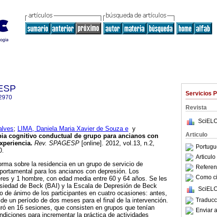
GESP
Servicios 
2970
Revista
SciELO
alves
;
LIMA, Daniela Maria Xavier de Souza e
y
Articulo
pia cognitivo conductual de grupo para ancianos con
experiencia
.
Rev. SPAGESP
[online]. 2012, vol.13, n.2,
Portugu
0.
Articul
rma sobre la residencia en un grupo de servicio de
Referenc
portamental para los ancianos con depresión. Los
Como cit
eres y 1 hombre, con edad media entre 60 y 64 años. Se les
nsiedad de Beck (BAI) y la Escala de Depresión de Beck
SciELO
do de ánimo de los participantes en cuatro ocasiones: antes,
Traducc
 de un período de dos meses para el final de la intervención.
uró en 16 sesiones, que consisten en grupos que tenían
Enviar a
ondiciones para incrementar la práctica de actividades