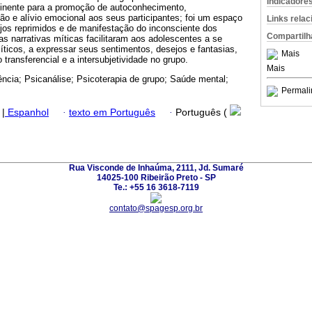
Indicadore
rtinente para a promoção de autoconhecimento,
o e alívio emocional aos seus participantes; foi um espaço
Links rela
jos reprimidos e de manifestação do inconsciente dos
Compartilh
 as narrativas míticas facilitaram aos adolescentes a se
míticos, a expressar seus sentimentos, desejos e fantasias,
Mais
ransferencial e a intersubjetividade no grupo.
Mais
ncia; Psicanálise; Psicoterapia de grupo; Saúde mental;
Permali
|
Espanhol
·
texto em Português
·
Português (
Rua Visconde de Inhaúma, 2111, Jd. Sumaré
14025-100 Ribeirão Preto - SP
Te.: +55 16 3618-7119
contato@spagesp.org.br