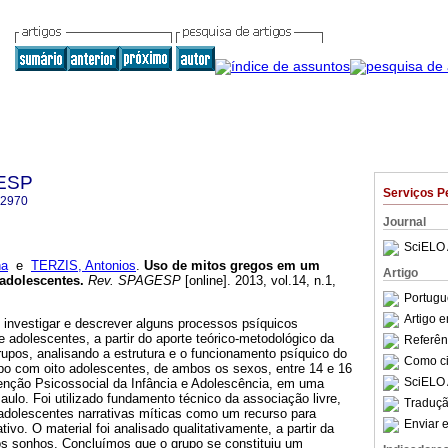
GESP
Serviços P
-2970
Journal
SciELO 
na
e
TERZIS, Antonios
.
Uso de mitos gregos em um
Artigo
 adolescentes
.
Rev. SPAGESP
[online]. 2013, vol.14, n.1,
.
Portugu
Artigo 
i investigar e descrever alguns processos psíquicos
 adolescentes, a partir do aporte teórico-metodológico da
Referên
rupos, analisando a estrutura e o funcionamento psíquico do
Como cit
po com oito adolescentes, de ambos os sexos, entre 14 e 16
SciELO 
nção Psicossocial da Infância e Adolescência, em uma
ulo. Foi utilizado fundamento técnico da associação livre,
Traduçã
 adolescentes narrativas míticas como um recurso para
Enviar e
tivo. O material foi analisado qualitativamente, a partir da
dos sonhos. Concluímos que o grupo se constituiu um