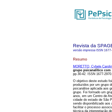
Revista da SPA
versão impressa
ISSN
1677
Resumo
MORETTO, Cybele Caroli
grupo psicanalítico com
pp.30-42. ISSN 1677-2970
O objetivo deste estudo fo
produzidos por um grupo de
psicanálise aplicada aos g
grupo. Foi formado um gru
anos, em um Centro de Ate
cidade do estado de São Pa
sendo disponibilizado aos
facilitar o processo associa
técnica da interpretação 