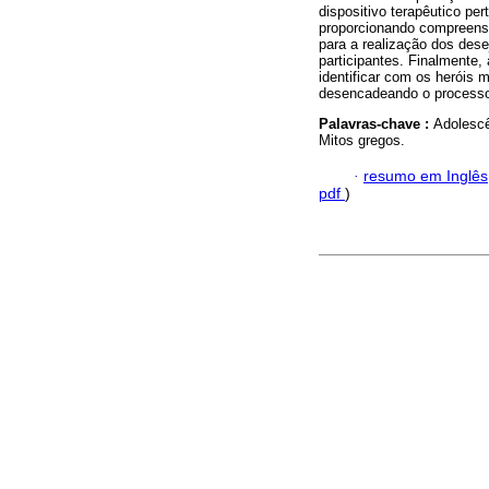
dispositivo terapêutico pe
proporcionando compreensã
para a realização dos dese
participantes. Finalmente,
identificar com os heróis 
desencadeando o processo t
Palavras-chave :
Adolescê
Mitos gregos.
·
resumo em Inglês
pdf
)