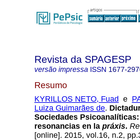
Revista da SPAGESP
versão impressa
ISSN
1677-297
Resumo
KYRILLOS NETO, Fuad
e
P
Luiza Guimarães de
.
Dictadur
Sociedades Psicoanalíticas
resonancias en la
práxis
.
Re
[online]. 2015, vol.16, n.2, p