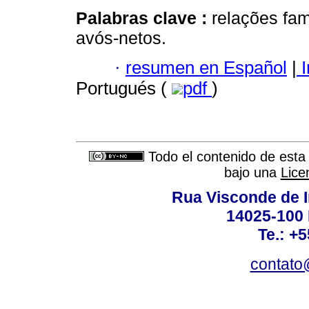
Palabras clave :
relações fam
avós-netos.
·
resumen en Español
|
I
Portugués (
pdf
)
Todo el contenido de esta 
bajo una
Lice
Rua Visconde de 
14025-100 
Te.: +
contato