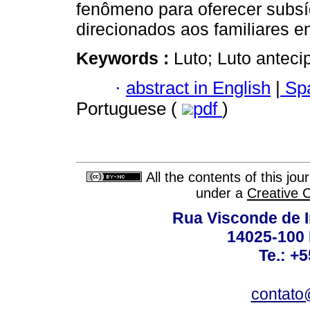
fenômeno para oferecer subsí
direcionados aos familiares e
Keywords :
Luto; Luto anteci
·
abstract in English
|
Spa
Portuguese (
pdf
)
All the contents of this jo
under a
Creative 
Rua Visconde de 
14025-100 
Te.: +
contato