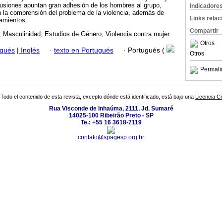
usiones apuntan gran adhesión de los hombres al grupo,
Indicadore
n la comprensión del problema de la violencia, además de
Links rela
amientos.
Compartir
 Masculinidad; Estudios de Género; Violencia contra mujer.
Otros
ugués
|
Inglés
·
texto en Portugués
·
Portugués (
Otros
Permali
Todo el contenido de esta revista, excepto dónde está identificado, está bajo una
Licencia 
Rua Visconde de Inhaúma, 2111, Jd. Sumaré
14025-100 Ribeirão Preto - SP
Te.: +55 16 3618-7119
contato@spagesp.org.br