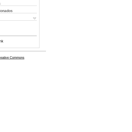
s
cionados
nk
Creative Commons