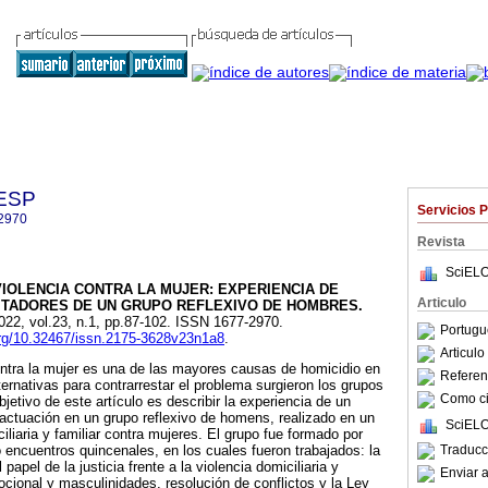
GESP
Servicios 
2970
Revista
SciELO
VIOLENCIA CONTRA LA MUJER
:
EXPERIENCIA DE
Articulo
ITADORES DE UN GRUPO REFLEXIVO DE HOMBRES
.
2022, vol.23, n.1, pp.87-102. ISSN 1677-2970.
Portugu
i.org/10.32467/issn.2175-3628v23n1a8
.
Articul
ntra la mujer es una de las mayores causas de homicidio en
Referenc
ernativas para contrarrestar el problema surgieron los grupos
Como cit
jetivo de este artículo es describir la experiencia de un
 actuación en un grupo reflexivo de homens, realizado en un
SciELO
liaria y familiar contra mujeres. El grupo fue formado por
Traducc
encuentros quincenales, en los cuales fueron trabajados: la
 papel de la justicia frente a la violencia domiciliaria y
Enviar a
ocional y masculinidades, resolución de conflictos y la Ley