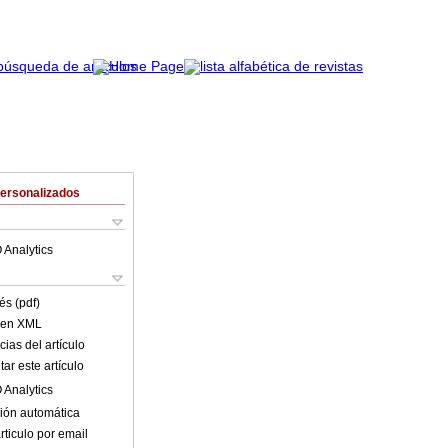
Personalizados
 Analytics
és (pdf)
o en XML
ias del artículo
ar este artículo
 Analytics
ión automática
rticulo por email