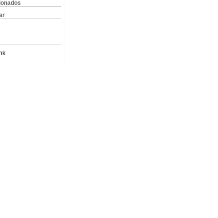
cionados
ar
nk