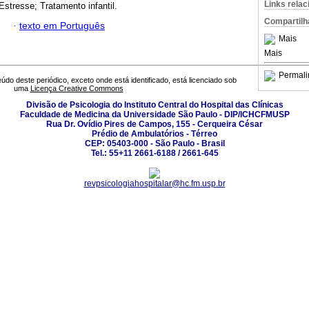
Links rela
Estresse; Tratamento infantil.
Compartilh
·
texto em Português
Mais
Mais
Permali
údo deste periódico, exceto onde está identificado, está licenciado sob
uma
Licença Creative Commons
Divisão de Psicologia do Instituto Central do Hospital das Clínicas
Faculdade de Medicina da Universidade São Paulo - DIP/ICHCFMUSP
Rua Dr. Ovídio Pires de Campos, 155 - Cerqueira César
Prédio de Ambulatórios - Térreo
CEP: 05403-000 - São Paulo - Brasil
Tel.: 55+11 2661-6188 / 2661-645
revpsicologiahospitalar@hc.fm.usp.br