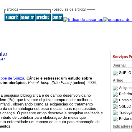
lar
Serviços P
547
Journal
SciELO 
ippe de Souza
.
Câncer e estresse
:
um estudo sobre
Artigo
quimioterápico
.
Psicol. hosp. (São Paulo)
[online]. 2004,
.
Artigo 
Referên
ma pesquisa bibliográfica e de campo desenvolvida no
lém (Pa), que teve por objetivo compreender melhor a
Como cit
infantil, observando como as exigências do tratamento
SciELO 
o da sintomatologia estresse e quais suas repercussões
Traduçã
a criança. O presente artigo descreve a pesquisa realizada e
 intuito de contribuir para elaboração de meios que
Enviar e
desta enfermidade um espaço de escuta para elaboração de
mentos.
Indicadore