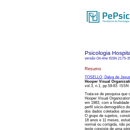
Psicologia Hospita
versão On-line
ISSN
2175-3
Resumo
TOSELLO, Dalva de Jesus
Hooper Visual Organizati
vol.3, n.1, pp.59-83. ISSN
Trata-se de pesquisa que 
Hooper Visual Organizatio
em 1983, com a finalidade 
perfil sócio-demográfico d
dos dados coletados através
O grupo de sujeitos, const
18 anos e 11 meses, estud
normal ou corrigida, não p
teste consiste de uma séri