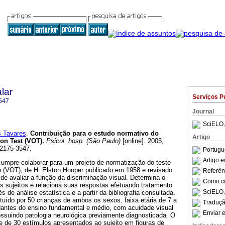
lar
Serviços P
547
Journal
SciELO 
 Tavares
.
Contribuição para o estudo normativo do
Artigo
on Test (VOT)
.
Psicol. hosp. (São Paulo)
[online]. 2005,
 2175-3547.
Portugu
Artigo 
cumpre colaborar para um projeto de normatização do teste
n (VOT), de H. Elston Hooper publicado em 1958 e revisado
Referên
de avaliar a função da discriminação visual. Determina o
Como cit
os sujeitos e relaciona suas respostas efetuando tratamento
SciELO 
 de análise estatística e a partir da bibliografia consultada.
ituído por 50 crianças de ambos os sexos, faixa etária de 7 a
Traduçã
antes do ensino fundamental e médio, com acuidade visual
Enviar e
ossuindo patologia neurológica previamente diagnosticada. O
e de 30 estímulos apresentados ao sujeito em figuras de