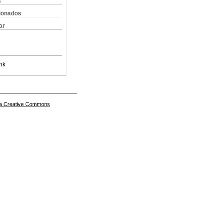
s
cionados
ar
nk
a Creative Commons