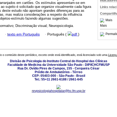
Indicadore
-arranjados em cartões. Os estímulos apresentam-se em
 ao sujeito é solicitado que organize visualmente cada figura
Links rela
s deste estudo não apontam grandes diferenças para as
Compartilh
as, mas realiza considerações a respeito da influência
objetos-estímulo fazendo algumas sugestões.
Mais
Mais
ormativo; Discriminação visual; Neuropsicologia.
Permali
·
texto em Português
·
Português (
pdf
)
o o conteúdo deste periódico, exceto onde está identificado, está licenciado sob uma
Licenç
Divisão de Psicologia do Instituto Central do Hospital das Clínicas
Faculdade de Medicina da Universidade São Paulo - DIP/ICHCFMUSP
Rua Dr. Ovídio Pires de Campos, 155 - Cerqueira César
Prédio de Ambulatórios - Térreo
CEP: 05403-000 - São Paulo - Brasil
Tel.: 55+11 2661-6188 / 2661-645
revpsicologiahospitalar@hc.fm.usp.br