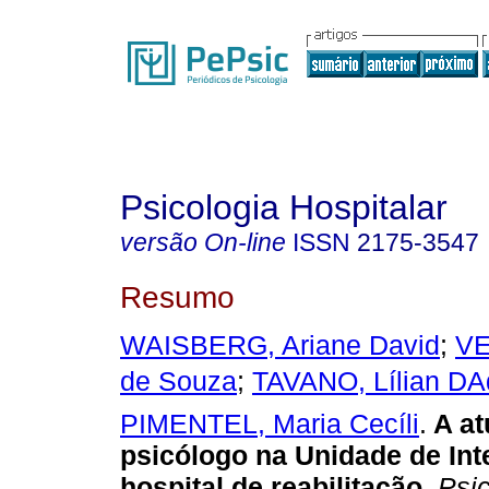
Psicologia Hospitalar
versão On-line
ISSN
2175-3547
Resumo
WAISBERG, Ariane David
;
VE
de Souza
;
TAVANO, Lílian DA
PIMENTEL, Maria Cecíli
.
A a
psicólogo na Unidade de In
hospital de reabilitação
.
Psic