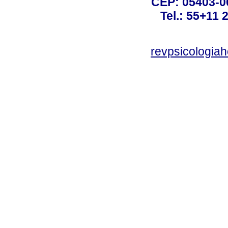
CEP: 05403-00
Tel.: 55+11 
revpsicologiah