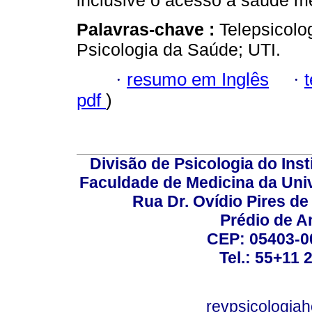
inclusive o acesso à saúde me
Palavras-chave :
Telepsicolo
Psicologia da Saúde; UTI.
·
resumo em Inglês
·
pdf
)
Divisão de Psicologia do Inst
Faculdade de Medicina da Un
Rua Dr. Ovídio Pires d
Prédio de A
CEP: 05403-00
Tel.: 55+11 
revpsicologiah