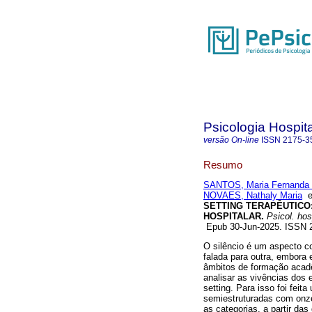
Psicologia Hospita
versão On-line
ISSN
2175-3
Resumo
SANTOS, Maria Fernanda
NOVAES, Nathaly Maria
SETTING TERAPÊUTICO
HOSPITALAR.
Psicol. hos
Epub 30-Jun-2025. ISSN
O silêncio é um aspecto c
falada para outra, embora
âmbitos de formação acadê
analisar as vivências dos e
setting. Para isso foi feit
semiestruturadas com onze
as categorias, a partir da