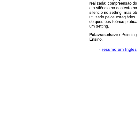
realizada: compreensão do 
e o silêncio no contexto h
silêncio no setting, mas o
utilizado pelos estagiário
de questões teórico-prátic
um setting.
Palavras-chave :
Psicolog
Ensino.
·
resumo em Inglês