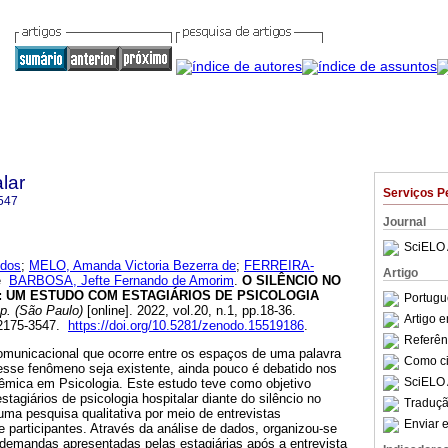
lar
Serviços P
547
Journal
SciELO 
 dos
;
MELO, Amanda Victoria Bezerra de
;
FERREIRA-
Artigo
e
BARBOSA, Jefte Fernando de Amorim
.
O SILÊNCIO NO
: UM ESTUDO COM ESTAGIÁRIOS DE PSICOLOGIA
Portugu
p. (São Paulo)
[online]. 2022, vol.20, n.1, pp.18-36.
Artigo 
 2175-3547.
https://doi.org/10.5281/zenodo.15519186
.
Referên
omunicacional que ocorre entre os espaços de uma palavra
Como cit
 esse fenômeno seja existente, ainda pouco é debatido nos
SciELO 
mica em Psicologia. Este estudo teve como objetivo
stagiários de psicologia hospitalar diante do silêncio no
Traduçã
a uma pesquisa qualitativa por meio de entrevistas
Enviar e
 participantes. Através da análise de dados, organizou-se
s demandas apresentadas pelas estagiárias após a entrevista