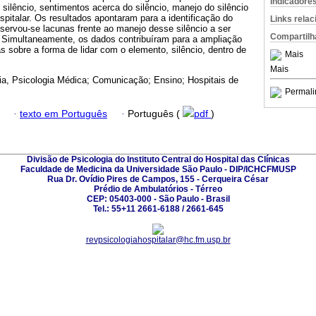
Indicadore
silêncio, sentimentos acerca do silêncio, manejo do silêncio
ospitalar. Os resultados apontaram para a identificação do
Links rela
bservou-se lacunas frente ao manejo desse silêncio a ser
Compartilh
s. Simultaneamente, os dados contribuíram para a ampliação
as sobre a forma de lidar com o elemento, silêncio, dentro de
Mais
Mais
ia, Psicologia Médica; Comunicação; Ensino; Hospitais de
Permali
·
texto em Português
·
Português (
pdf
)
Divisão de Psicologia do Instituto Central do Hospital das Clínicas
Faculdade de Medicina da Universidade São Paulo - DIP/ICHCFMUSP
Rua Dr. Ovídio Pires de Campos, 155 - Cerqueira César
Prédio de Ambulatórios - Térreo
CEP: 05403-000 - São Paulo - Brasil
Tel.: 55+11 2661-6188 / 2661-645
revpsicologiahospitalar@hc.fm.usp.br