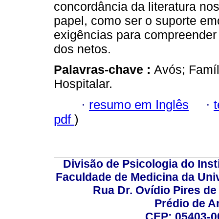
concordância da literatura no
papel, como ser o suporte emo
exigências para compreender 
dos netos.
Palavras-chave :
Avós; Famí
Hospitalar.
·
resumo em Inglês
·
pdf
)
Divisão de Psicologia do Inst
Faculdade de Medicina da Un
Rua Dr. Ovídio Pires d
Prédio de A
CEP: 05403-00