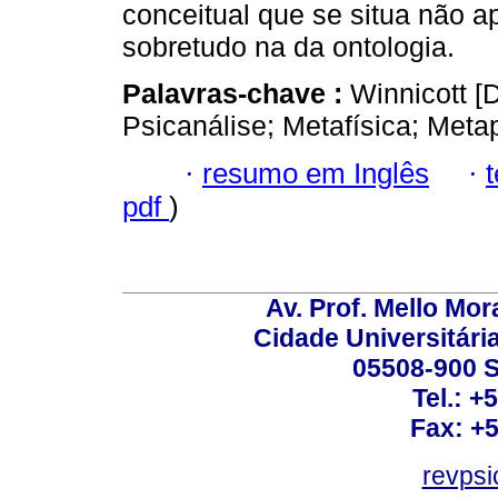
conceitual que se situa não 
sobretudo na da ontologia.
Palavras-chave :
Winnicott [
Psicanálise; Metafísica; Meta
·
resumo em Inglês
·
pdf
)
Av. Prof. Mello Mor
Cidade Universitári
05508-900 S
Tel.: +
Fax: +
revps