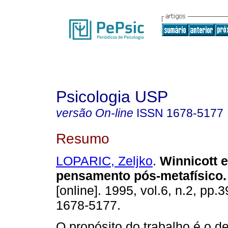
Psicologia USP
versão On-line
ISSN
1678-5177
Resumo
LOPARIC, Zeljko
.
Winnicott e
pensamento pós-metafísico
.
[online]. 1995, vol.6, n.2, pp.
1678-5177.
O propósito do trabalho é o 