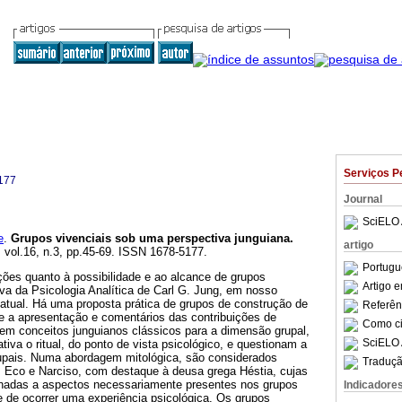
Serviços P
177
Journal
SciELO 
e
.
Grupos vivenciais sob uma perspectiva junguiana
.
artigo
, vol.16, n.3, pp.45-69. ISSN 1678-5177.
Portugu
ções quanto à possibilidade e ao alcance de grupos
Artigo 
iva da Psicologia Analítica de Carl G. Jung, em nosso
atual. Há uma proposta prática de grupos de construção de
Referên
 a apresentação e comentários das contribuições de
Como cit
zem conceitos junguianos clássicos para a dimensão grupal,
SciELO 
tiva o ritual, do ponto de vista psicológico, e questionam a
grupais. Numa abordagem mitológica, são considerados
Traduçã
, Eco e Narciso, com destaque à deusa grega Héstia, cujas
ionadas a aspectos necessariamente presentes nos grupos
Indicadore
de de ocorrer uma experiência psicológica. Os grupos