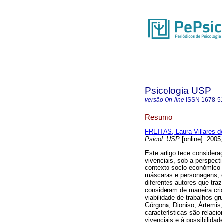
Psicologia USP
versão On-line
ISSN
1678-5
Resumo
FREITAS, Laura Villares d
Psicol. USP
[online]. 2005
Este artigo tece considera
vivenciais, sob a perspect
contexto socio-econômico 
máscaras e personagens, e
diferentes autores que tra
consideram de maneira cria
viabilidade de trabalhos 
Górgona, Dioniso, Ártemis
características são relac
vivenciais e à possibilida