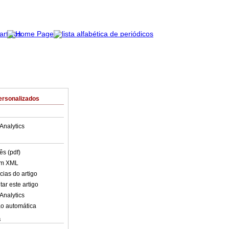
ersonalizados
Analytics
ês (pdf)
em XML
cias do artigo
ar este artigo
Analytics
o automática
s