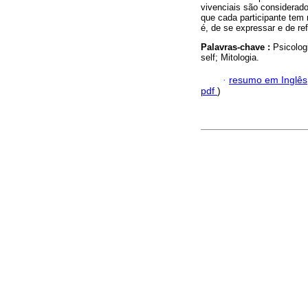
vivenciais são considerad
que cada participante tem 
é, de se expressar e de refl
Palavras-chave :
Psicolog
self; Mitologia.
·
resumo em Inglês
pdf
)