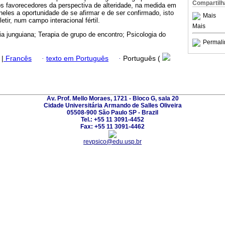
Compartilh
os favorecedores da perspectiva de alteridade, na medida em
neles a oportunidade de se afirmar e de ser confirmado, isto
Mais
etir, num campo interacional fértil.
Mais
ia junguiana; Terapia de grupo de encontro; Psicologia do
Permali
|
Francês
·
texto em Português
·
Português (
Av. Prof. Mello Moraes, 1721 - Bloco G, sala 20
Cidade Universitária Armando de Salles Oliveira
05508-900 São Paulo SP - Brazil
Tel.: +55 11 3091-4452
Fax: +55 11 3091-4462
revpsico@edu.usp.br