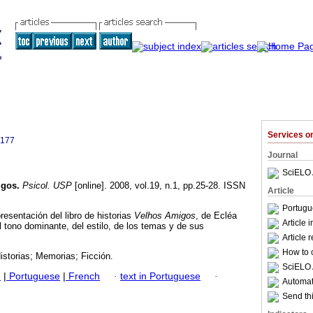
Services 
5177
Journal
SciELO 
igos
.
Psicol. USP
[online]. 2008, vol.19, n.1, pp.25-28. ISSN
Article
Portugu
resentación del libro de historias
Velhos
Amigos
, de Ecléa
Article 
l tono dominante, del estilo, de los temas y de sus
Article 
How to c
istorias; Memorias; Ficción.
SciELO 
h
|
Portuguese
|
French
·
text in Portuguese
·
Automati
Send thi