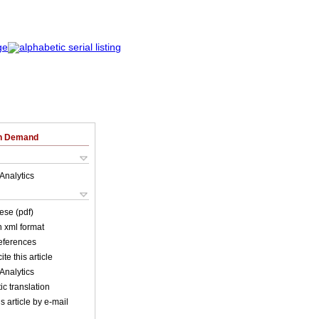
on Demand
Analytics
ese (pdf)
in xml format
references
ite this article
Analytics
c translation
s article by e-mail