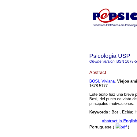
Psicologia USP
On-line version
ISSN
1678-
Abstract
BOSI, Viviana
.
Viejos am
1678-5177.
Este texto haz una breve p
Bosi, del punto de vista de
principales motivaciones.
Keywords :
Bosi, Ecléa; H
·
abstract in Englis
Portuguese (
pdf
)