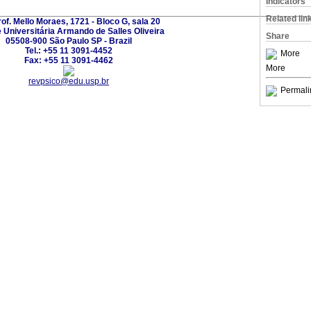
Indicators
Related lin
rof. Mello Moraes, 1721 - Bloco G, sala 20
 Universitária Armando de Salles Oliveira
Share
05508-900 São Paulo SP - Brazil
Tel.: +55 11 3091-4452
More
Fax: +55 11 3091-4462
More
revpsico@edu.usp.br
Permali