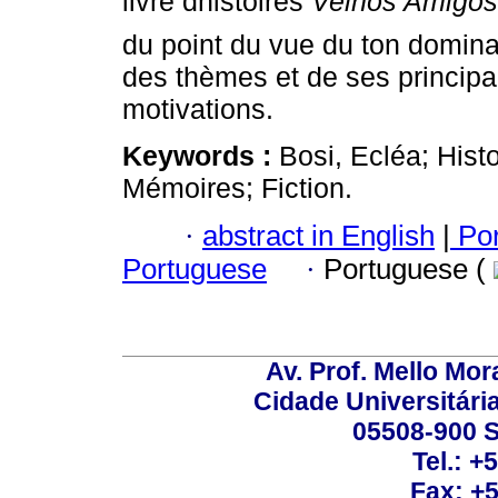
livre dhistoires
Velhos
Amigos
du point du vue du ton dominan
des thèmes et de ses principa
motivations.
Keywords :
Bosi, Ecléa; Histo
Mémoires; Fiction.
·
abstract in English
|
Por
Portuguese
·
Portuguese (
Av. Prof. Mello Mor
Cidade Universitári
05508-900 S
Tel.: +
Fax: +