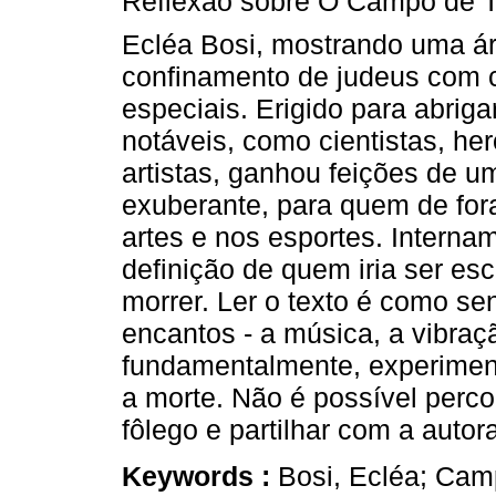
Reflexão sobre O Campo de Te
Ecléa Bosi, mostrando uma á
confinamento de judeus com 
especiais. Erigido para abrig
notáveis, como cientistas, her
artistas, ganhou feições de u
exuberante, para quem de fora
artes e nos esportes. Internam
definição de quem iria ser es
morrer. Ler o texto é como sen
encantos - a música, a vibraçã
fundamentalmente, experimenta
a morte. Não é possível perco
fôlego e partilhar com a autor
Keywords :
Bosi, Ecléa; Cam