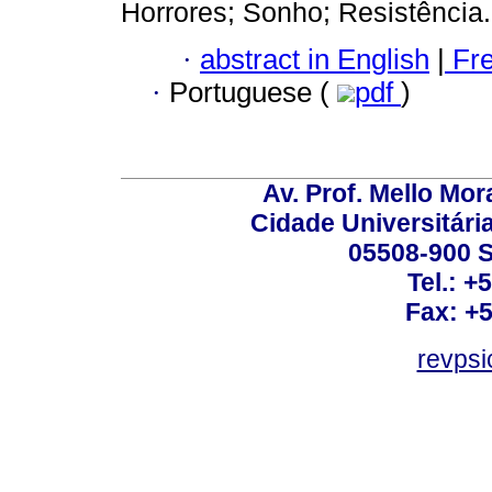
Horrores; Sonho; Resistência.
·
abstract in English
|
Fr
·
Portuguese (
pdf
)
Av. Prof. Mello Mor
Cidade Universitári
05508-900 S
Tel.: +
Fax: +
revps