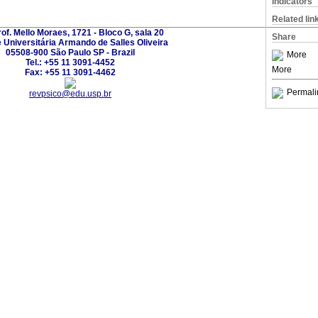
Indicators
Related lin
rof. Mello Moraes, 1721 - Bloco G, sala 20
Share
 Universitária Armando de Salles Oliveira
05508-900 São Paulo SP - Brazil
More
Tel.: +55 11 3091-4452
More
Fax: +55 11 3091-4462
Permali
revpsico@edu.usp.br