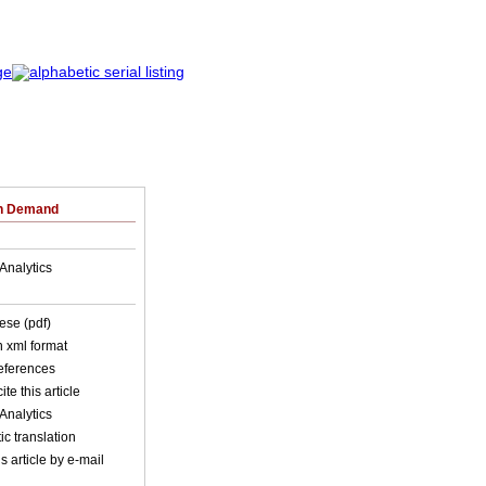
on Demand
Analytics
ese (pdf)
in xml format
references
ite this article
Analytics
c translation
s article by e-mail