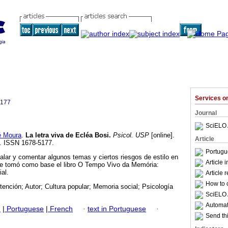
Services 
5177
Journal
SciELO 
 Moura
.
La letra viva de Ecléa Bosi
.
Psicol. USP
[online].
Article
0. ISSN 1678-5177.
Portugu
ñalar y comentar algunos temas y ciertos riesgos de estilo en
Article 
 Se tomó como base el libro O Tempo Vivo da Memória:
al.
Article 
How to c
tención; Autor; Cultura popular; Memoria social; Psicología
SciELO 
Automati
h
|
Portuguese
|
French
·
text in Portuguese
·
Send thi