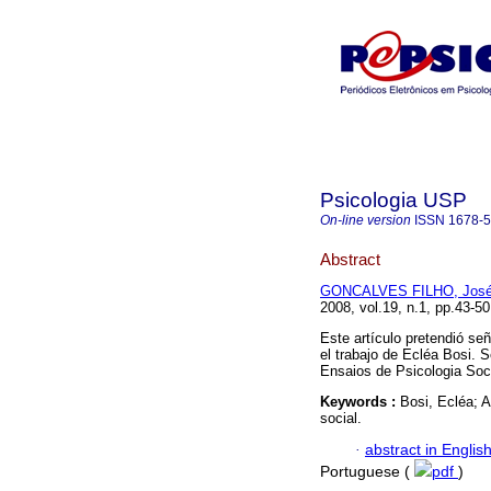
Psicologia USP
On-line version
ISSN
1678-
Abstract
GONCALVES FILHO, José
2008, vol.19, n.1, pp.43-5
Este artículo pretendió se
el trabajo de Ecléa Bosi.
Ensaios de Psicologia Soci
Keywords :
Bosi, Ecléa; A
social.
·
abstract in Englis
Portuguese (
pdf
)